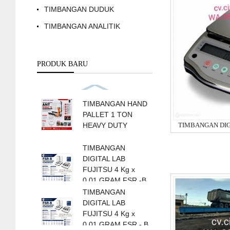
TIMBANGAN DUDUK
TIMBANGAN ANALITIK
PRODUK BARU
TIMBANGAN HAND
PALLET 1 TON
HEAVY DUTY
TIMBANGAN
DIGITAL LAB
FUJITSU 4 Kg x
0.01 GRAM FSR -B
4000
TIMBANGAN
DIGITAL LAB
FUJITSU 4 Kg x
0.01 GRAM FSR - B