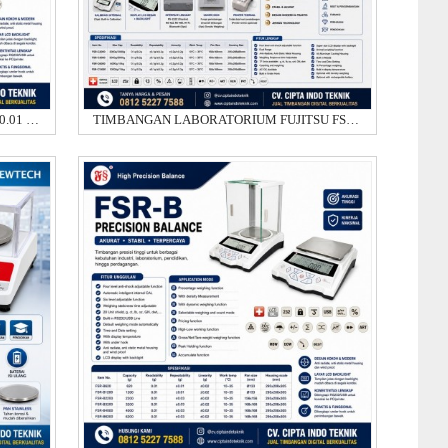
TIMBANGAN DIGITAL FUJITSU 3 Kg X 0.01 GRAM FSR - B
TIMBANGAN LABORATORIUM FUJITSU FSR - C 6200 6 KG X