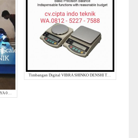
Timbangan Digital VIBRA SHINKO DENSHI Type SJ Se
PUSAT TIMBANGAN DIGITAL SURABAYA 082130105238