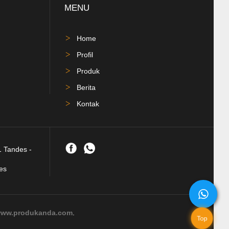
MENU
Home
Profil
Produk
Berita
Kontak
1 Tandes -
es
ww.produkanda.com
.
Top