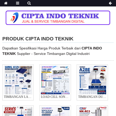
PRODUK CIPTA INDO TEKNIK
Dapatkan Spesifikasi Harga
Produk Terbaik dari
CIPTA INDO
TEKNIK
Supplier - Service Timbangan Digital Industri
TIMBANGAN LANTAI 1 TON SIZE 80 CM X 80 CM + TERA M
LOAD CELL SONIC / ZEMIC L6D 1 - 50 Kg
TIMBANGAN DUDUK 300 KG SAYAKI NI -7