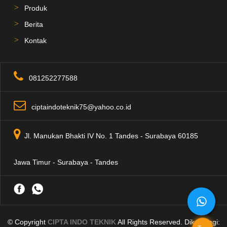
Produk
Berita
Kontak
081252277588
ciptaindoteknik75@yahoo.co.id
Jl. Manukan Bhakti IV No. 1 Tandes - Surabaya 60185
Jawa Timur - Surabaya - Tandes
© Copyright
CIPTA INDO TEKNIK
All Rights Reserved. Dikunjungi: