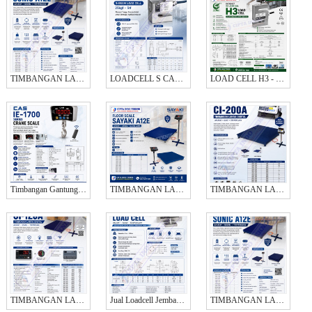
TIMBANGAN LANTAI SONIC A12E 500 Kg - 1 - 2 TON
LOADCELL S CAS Type SBA - 300 KG
LOAD CELL H3 - C3 MERK ZEMIC 200 KG
Timbangan Gantung IE - 1700 1 Ton MERK CAS
TIMBANGAN LANTAI 1 TON SIZE 80 CM X 80 CM + SUDAH
TIMBANGAN LANTAI 500 KG UKURAN 1 M X 1 M + TERA ME
TIMBANGAN LANTAI 2 TON SIZE 1.2 M X 1.2 M MERK CAS
Jual Loadcell Jembatan Timbang Type QS Merk KELI 2
TIMBANGAN LANTAI 1500 KG SIZE 1.5 M X 1.5 M SAYAKI