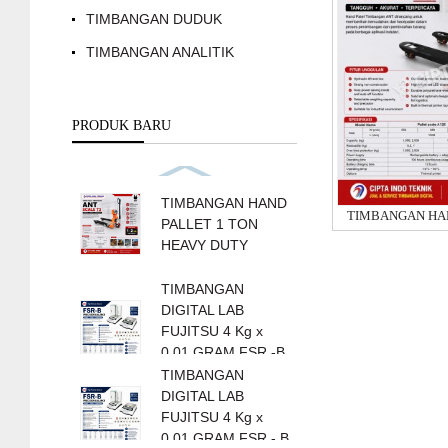
TIMBANGAN DUDUK
TIMBANGAN ANALITIK
PRODUK BARU
TIMBANGAN HAND
TIMBANGAN GANTUNG 10 TON MERK SONIC TYPE AAE
PALLET 1 TON
HEAVY DUTY
TIMBANGAN
DIGITAL LAB
FUJITSU 4 Kg x
0.01 GRAM FSR -B
4000
TIMBANGAN
DIGITAL LAB
FUJITSU 4 Kg x
0.01 GRAM FSR - B