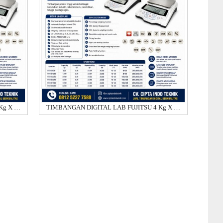
TIMBANGAN DIGITAL LAB FUJITSU 4 Kg X 0.01 GRAM FSR -B 4000
TIMBANGAN DIGITAL LAB FUJITSU 4 Kg X 0.01 GRAM FSR - B 4000