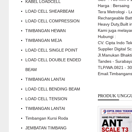
KABEL LOADCELL
Harga : Bersaing
LOAD CELL SHEARBEAM
Tera Metrologi - L
Rechargeable Bat
LOAD CELL COMPRESSION
Heavy Duty,Built 
Kami juga melayan
TIMBANGAN HEWAN
Hubungi :
TIMBANGAN MEJA
CV. Cipta Indo Te
Supplier Digital S
LOAD CELL SINGLE POINT
Jl.Manukan Bhakti
LOAD CELL DOUBLE ENDED
Tandes - Suraba
TLP/WA.0821 - 301
BEAM
Email.Timbangan
TIMBANGAN LANTAI
LOAD CELL BENDING BEAM
PRODUK UNGG
LOAD CELL TENSION
TIMBANGAN LANTAI
Timbangan Kursi Roda
JEMBATAN TIMBANG