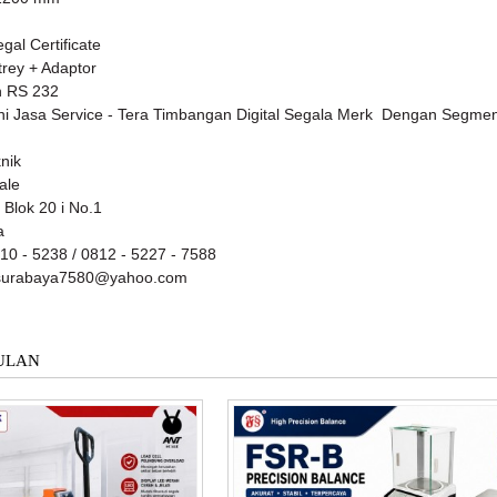
egal Certificate
trey + Adaptor
in RS 232
i Jasa Service - Tera Timbangan Digital Segala Merk Dengan Segmen
knik
cale
 Blok 20 i No.1
ya
0 - 5238 / 0812 - 5227 - 7588
surabaya7580@yahoo.com
ULAN